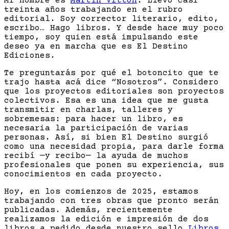
Mi nombre es
Martín Vittón
. Llevo casi
treinta años trabajando en el rubro
editorial. Soy corrector literario, edito,
escribo… Hago libros. Y desde hace muy poco
tiempo, soy quien está impulsando este
deseo ya en marcha que es El Destino
Ediciones.
Te preguntarás por qué el botoncito que te
trajo hasta acá dice “Nosotros”. Considero
que los proyectos editoriales son proyectos
colectivos. Esa es una idea que me gusta
transmitir en charlas, talleres y
sobremesas: para hacer un libro, es
necesaria la participación de varias
personas. Así, si bien El Destino surgió
como una necesidad propia, para darle forma
recibí —y recibo— la ayuda de muchos
profesionales que ponen su experiencia, sus
conocimientos en cada proyecto.
Hoy, en los comienzos de 2025, estamos
trabajando con tres obras que pronto serán
publicadas. Además, recientemente
realizamos la edición e impresión de dos
libros a pedido desde nuestro sello
Libros